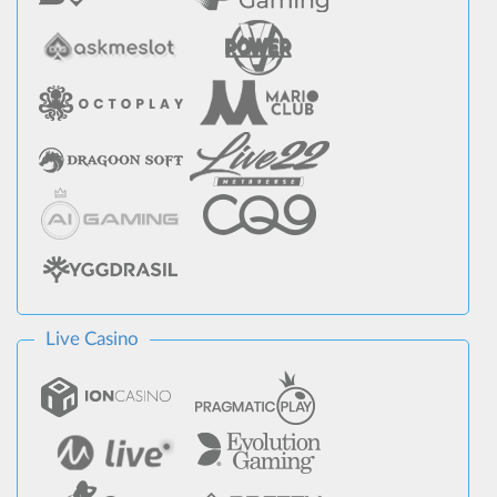
Live Casino