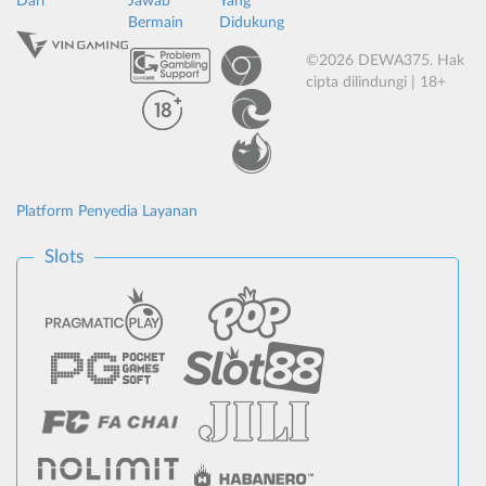
Dari
Jawab
Yang
Bermain
Didukung
©2026 DEWA375. Hak
cipta dilindungi | 18+
Platform Penyedia Layanan
Slots