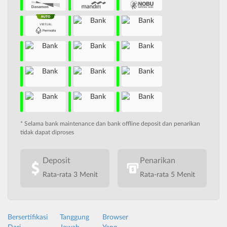
* Selama bank maintenance dan bank offline deposit dan penarikan
tidak dapat diproses
Deposit
Penarikan
Rata-rata 3 Menit
Rata-rata 5 Menit
Bersertifikasi
Tanggung
Browser