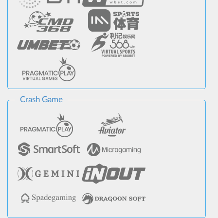
Crash Game