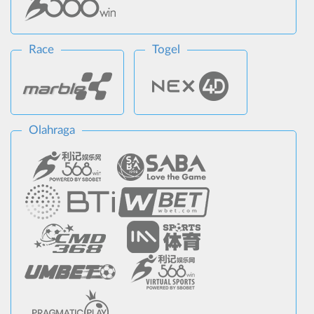
Race
Togel
Olahraga