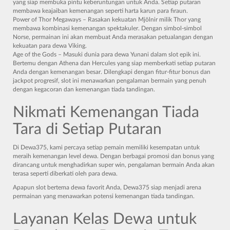
yang siap membuka pintu keberuntungan untuk Anda. Setiap putaran
membawa keajaiban kemenangan seperti harta karun para firaun.
Power of Thor Megaways – Rasakan kekuatan Mjölnir milik Thor yang
membawa kombinasi kemenangan spektakuler. Dengan simbol-simbol
Norse, permainan ini akan membuat Anda merasakan petualangan dengan
kekuatan para dewa Viking.
Age of the Gods – Masuki dunia para dewa Yunani dalam slot epik ini.
Bertemu dengan Athena dan Hercules yang siap memberkati setiap putaran
Anda dengan kemenangan besar. Dilengkapi dengan fitur-fitur bonus dan
jackpot progresif, slot ini menawarkan pengalaman bermain yang penuh
dengan kegacoran dan kemenangan tiada tandingan.
Nikmati Kemenangan Tiada
Tara di Setiap Putaran
Di Dewa375, kami percaya setiap pemain memiliki kesempatan untuk
meraih kemenangan level dewa. Dengan berbagai promosi dan bonus yang
dirancang untuk menghadirkan super win, pengalaman bermain Anda akan
terasa seperti diberkati oleh para dewa.
Apapun slot bertema dewa favorit Anda, Dewa375 siap menjadi arena
permainan yang menawarkan potensi kemenangan tiada tandingan.
Layanan Kelas Dewa untuk