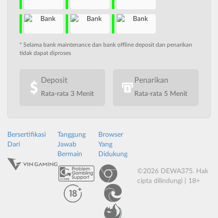
* Selama bank maintenance dan bank offline deposit dan penarikan
tidak dapat diproses
Deposit
Penarikan
Rata-rata 3 Menit
Rata-rata 5 Menit
Bersertifikasi
Tanggung
Browser
Dari
Jawab
Yang
Bermain
Didukung
©2026 DEWA375. Hak
cipta dilindungi | 18+