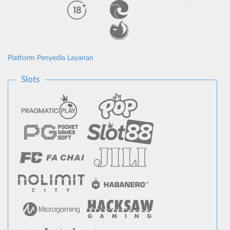
Platform Penyedia Layanan
Slots