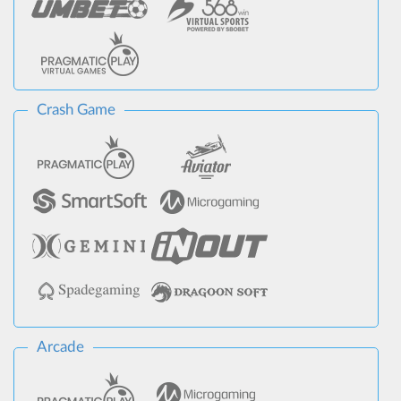
Crash Game
Arcade