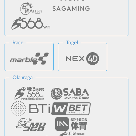
Race
Togel
Olahraga