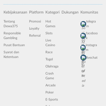
Kebijaksanaan
Platform
Kategori
Dukungan
Komunitas
Tentang
Promosi
Hot
telegra
Dewa375
Games
m
Loyalty
Responsible
Slots
faceboo
Referral
Gambling
k
Live
Pusat Bantuan
Casino
instagra
m
Syarat dan
Race
Ketentuan
livechat
Togel
Olahraga
Crash
Game
Arcade
Poker
E-Sports