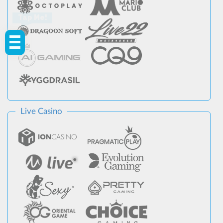
Tap Me!
Live Casino