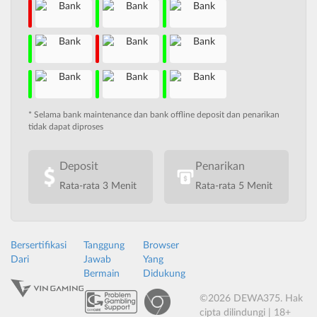
* Selama bank maintenance dan bank offline deposit dan penarikan
tidak dapat diproses
Deposit
Penarikan
Rata-rata 3 Menit
Rata-rata 5 Menit
Bersertifikasi
Tanggung
Browser
Dari
Jawab
Yang
Bermain
Didukung
©2026 DEWA375. Hak
cipta dilindungi | 18+