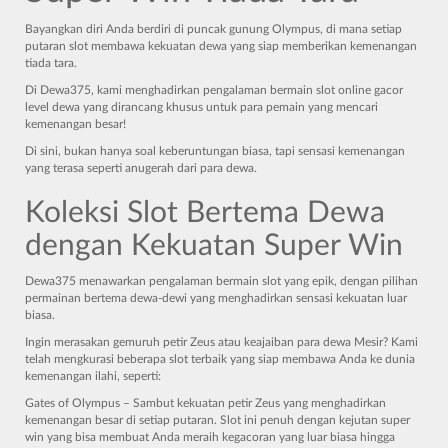
Bayangkan diri Anda berdiri di puncak gunung Olympus, di mana setiap
putaran slot membawa kekuatan dewa yang siap memberikan kemenangan
tiada tara.
Di Dewa375, kami menghadirkan pengalaman bermain slot online gacor
level dewa yang dirancang khusus untuk para pemain yang mencari
kemenangan besar!
Di sini, bukan hanya soal keberuntungan biasa, tapi sensasi kemenangan
yang terasa seperti anugerah dari para dewa.
Koleksi Slot Bertema Dewa
dengan Kekuatan Super Win
Dewa375 menawarkan pengalaman bermain slot yang epik, dengan pilihan
permainan bertema dewa-dewi yang menghadirkan sensasi kekuatan luar
biasa.
Ingin merasakan gemuruh petir Zeus atau keajaiban para dewa Mesir? Kami
telah mengkurasi beberapa slot terbaik yang siap membawa Anda ke dunia
kemenangan ilahi, seperti:
Gates of Olympus – Sambut kekuatan petir Zeus yang menghadirkan
kemenangan besar di setiap putaran. Slot ini penuh dengan kejutan super
win yang bisa membuat Anda meraih kegacoran yang luar biasa hingga