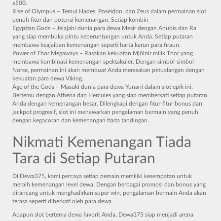
x500.
Rise of Olympus – Temui Hades, Poseidon, dan Zeus dalam permainan slot
penuh fitur dan potensi kemenangan. Setiap kombin
Egyptian Gods – Jelajahi dunia para dewa Mesir dengan Anubis dan Ra
yang siap membuka pintu keberuntungan untuk Anda. Setiap putaran
membawa keajaiban kemenangan seperti harta karun para firaun.
Power of Thor Megaways – Rasakan kekuatan Mjölnir milik Thor yang
membawa kombinasi kemenangan spektakuler. Dengan simbol-simbol
Norse, permainan ini akan membuat Anda merasakan petualangan dengan
kekuatan para dewa Viking.
Age of the Gods – Masuki dunia para dewa Yunani dalam slot epik ini.
Bertemu dengan Athena dan Hercules yang siap memberkati setiap putaran
Anda dengan kemenangan besar. Dilengkapi dengan fitur-fitur bonus dan
jackpot progresif, slot ini menawarkan pengalaman bermain yang penuh
dengan kegacoran dan kemenangan tiada tandingan.
Nikmati Kemenangan Tiada
Tara di Setiap Putaran
Di Dewa375, kami percaya setiap pemain memiliki kesempatan untuk
meraih kemenangan level dewa. Dengan berbagai promosi dan bonus yang
dirancang untuk menghadirkan super win, pengalaman bermain Anda akan
terasa seperti diberkati oleh para dewa.
Apapun slot bertema dewa favorit Anda, Dewa375 siap menjadi arena