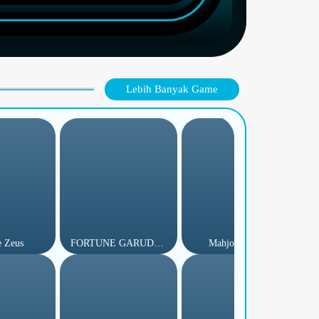
Lebih Banyak Game
 Zeus
FORTUNE GARUDA 500
Mahjong Magic